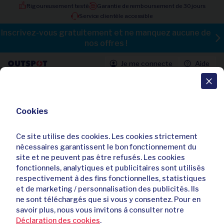
Rigoureusement testé
Garantie de remboursement de 30 jours
Service clientèle accessible
Inscrivez-vous gratuitement et ne manquez aucune de
nos offres !
Je me connecte
Aide
Toutes les offres
Cookies
Chaussures bateau intemporelles
en cuir offrant un confort de
Ce site utilise des cookies. Les cookies strictement
marche optimal
nécessaires garantissent le bon fonctionnement du
site et ne peuvent pas être refusés. Les cookies
5,00 / 5
fonctionnels, analytiques et publicitaires sont utilisés
Déjà
42
acheteurs
respectivement à des fins fonctionnelles, statistiques
et de marketing / personnalisation des publicités. Ils
ne sont téléchargés que si vous y consentez. Pour en
savoir plus, nous vous invitons à consulter notre
Déclaration des cookies
.