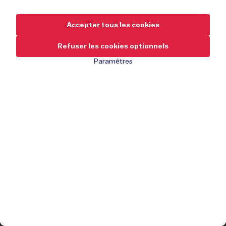
Accepter tous les cookies
Refuser les cookies optionnels
Paramètres
100% cuir durable
89,95
-59 %
de réduction
219,95
Épuisé
100% cuir
Vous avez manqué l’offre ?
Confort respirant
Inscrivez-vous gratuitement et ne manquez aucune de nos
Semelle intérieure amovible
offres !
Semelle antidérapante fiable