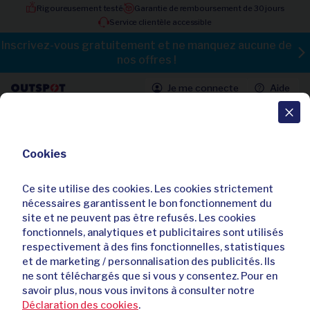
Rigoureusement testé
Garantie de remboursement de 30 jours
Service clientèle accessible
Inscrivez-vous gratuitement et ne manquez aucune de
nos offres !
Je me connecte
Aide
Toutes les offres
Cookies
Compresseur d'air portable avec
compartiment de rangement
Ce site utilise des cookies. Les cookies strictement
intégré
nécessaires garantissent le bon fonctionnement du
site et ne peuvent pas être refusés. Les cookies
Déjà
395
acheteurs
fonctionnels, analytiques et publicitaires sont utilisés
respectivement à des fins fonctionnelles, statistiques
et de marketing / personnalisation des publicités. Ils
ne sont téléchargés que si vous y consentez. Pour en
savoir plus, nous vous invitons à consulter notre
Déclaration des cookies
.