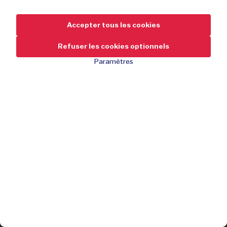
Accepter tous les cookies
Refuser les cookies optionnels
Paramètres
29,95
-70 %
de réduction
99,95
Capacité de pression jusqu'à 150 PSI
Arrêt automatique à la pression correcte
Fonctionnement sans fil avec batterie
J'achète
Comprend un compartiment de rangement pour les
accessoires