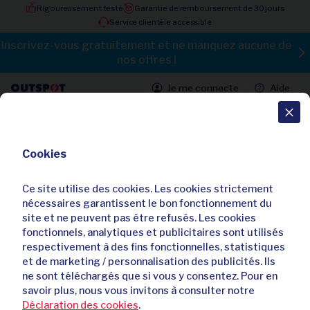
Rigoureusement testé
Garantie de remboursement de 30 jours
Service clientèle accessible
Inscrivez-vous gratuitement et ne manquez aucune de
nos offres !
Je me connecte
Aide
Toutes les offres
Cookies
Montre automatique suisse
Christophe Duchamp au style
Ce site utilise des cookies. Les cookies strictement
intemporel
nécessaires garantissent le bon fonctionnement du
site et ne peuvent pas être refusés. Les cookies
fonctionnels, analytiques et publicitaires sont utilisés
respectivement à des fins fonctionnelles, statistiques
et de marketing / personnalisation des publicités. Ils
ne sont téléchargés que si vous y consentez. Pour en
savoir plus, nous vous invitons à consulter notre
Déclaration des cookies
.