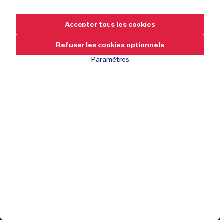
Accepter tous les cookies
Refuser les cookies optionnels
Paramètres
1+1 gratuit
44,95
-55 %
de réduction
99,95
Confort de sommeil rafraîchissant
Mesh 3D respirant
Épuisé
Garnissage en mousse confortable
Vous avez manqué l’offre ?
Housse amovible
Inscrivez-vous gratuitement et ne manquez aucune de nos
Housse d'oreiller lavable
offres !
1+1 gratuit : 1 commande = 2 pièces