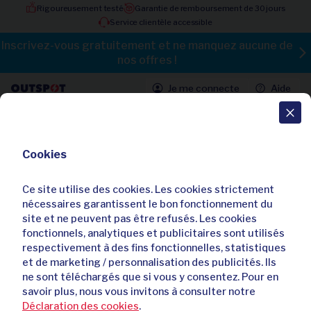
Rigoureusement testé
Garantie de remboursement de 30 jours
Service clientèle accessible
Inscrivez-vous gratuitement et ne manquez aucune de
nos offres !
Je me connecte
Aide
Toutes les offres
Cookies
Oreiller rafraîchissant pour des
nuits fraîches - 1+1 gratuit
Ce site utilise des cookies. Les cookies strictement
nécessaires garantissent le bon fonctionnement du
Déjà
366
acheteurs
site et ne peuvent pas être refusés. Les cookies
fonctionnels, analytiques et publicitaires sont utilisés
respectivement à des fins fonctionnelles, statistiques
et de marketing / personnalisation des publicités. Ils
ne sont téléchargés que si vous y consentez. Pour en
savoir plus, nous vous invitons à consulter notre
Déclaration des cookies
.