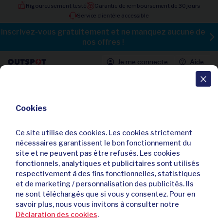
Rigoureusement testé
Garantie de remboursement de 30 jours
Service clientèle accessible
Inscrivez-vous gratuitement et ne manquez aucune de
nos offres !
Je me connecte
Aide
Toutes les offres
Cookies
3, 5 ou 7 nuits avec dîner sur la côte
bretonne - Hôtel de Clisson
Ce site utilise des cookies. Les cookies strictement
4,60 / 5
21 avis
nécessaires garantissent le bon fonctionnement du
site et ne peuvent pas être refusés. Les cookies
Déjà
44
acheteurs
fonctionnels, analytiques et publicitaires sont utilisés
respectivement à des fins fonctionnelles, statistiques
et de marketing / personnalisation des publicités. Ils
ne sont téléchargés que si vous y consentez. Pour en
savoir plus, nous vous invitons à consulter notre
Déclaration des cookies
.