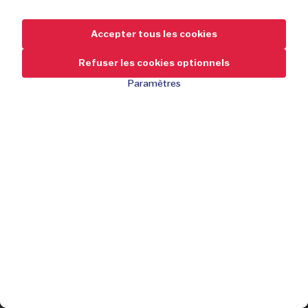
Accepter tous les cookies
Refuser les cookies optionnels
Paramètres
149,-
-40 %
de réduction
250,-
En plein centre-ville historique de la ville de Saint-Brieuc
Épuisé
8,2/10 sur Booking et 4,4/5 sur Tripadvisor
(Attestation d'Excellence)
Vous avez manqué l’offre ?
Inscrivez-vous gratuitement et ne manquez aucune de nos
Point de chute idéal pour découvrir la Bretagne
offres !
1 ou 2 x dîner 2 services