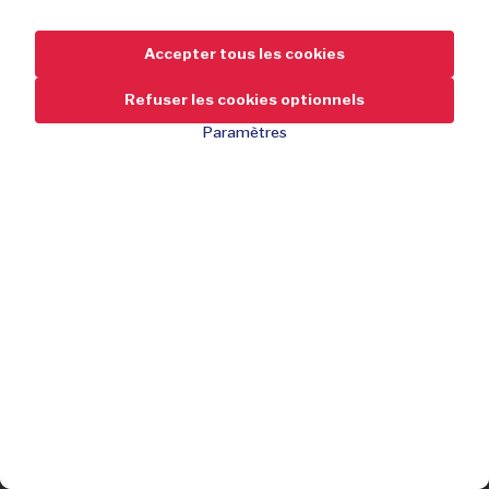
Accepter tous les cookies
Refuser les cookies optionnels
Paramètres
24,95
-58 %
de réduction
59,95
Transfert ultra-rapide grâce à l'USB 3.0
Compact et léger
Choix entre 250, 500 ou 1000 Go
J'achète
Conception robuste et résistante aux chocs
Plug and play, aucune installation n'est nécessaire