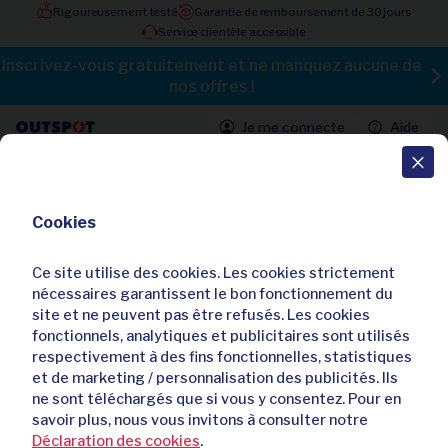
Rigoureusement testé
Garantie de remboursement de 30 jours
Service clientèle accessible
Inscrivez-vous gratuitement et ne manquez aucune de
nos offres !
Je me connecte
Aide
Toutes les offres
Cookies
Disque dur externe de 250, 500 ou
1000 Go
Ce site utilise des cookies. Les cookies strictement
4,40 / 5
61 avis
nécessaires garantissent le bon fonctionnement du
site et ne peuvent pas être refusés. Les cookies
Déjà
369
acheteurs
fonctionnels, analytiques et publicitaires sont utilisés
respectivement à des fins fonctionnelles, statistiques
et de marketing / personnalisation des publicités. Ils
ne sont téléchargés que si vous y consentez. Pour en
savoir plus, nous vous invitons à consulter notre
Déclaration des cookies
.