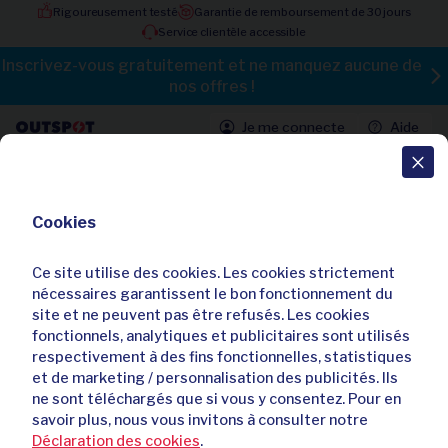
Rigoureusement testé
Garantie de remboursement de 30 jours
Service clientèle accessible
Inscrivez-vous gratuitement et ne manquez aucune de
nos offres !
Je me connecte
Aide
Toutes les offres
Cookies
Protège-matelas rafraîchissant
Climatress
Ce site utilise des cookies. Les cookies strictement
nécessaires garantissent le bon fonctionnement du
Déjà
506
acheteurs
site et ne peuvent pas être refusés. Les cookies
fonctionnels, analytiques et publicitaires sont utilisés
respectivement à des fins fonctionnelles, statistiques
et de marketing / personnalisation des publicités. Ils
ne sont téléchargés que si vous y consentez. Pour en
savoir plus, nous vous invitons à consulter notre
Déclaration des cookies
.