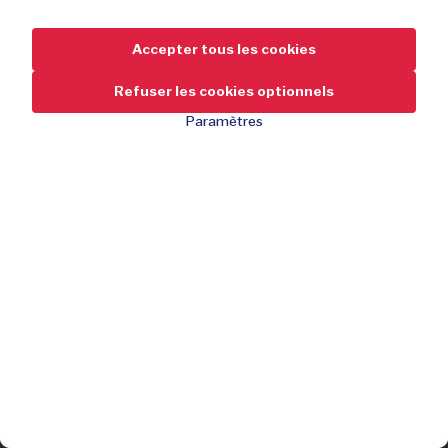
Accepter tous les cookies
Refuser les cookies optionnels
Paramètres
24,95
-55 %
de réduction
54,95
Rafraîchit toute la nuit
Antibactérien et antipoussière
Lavable à 40 °C
Disponible en différentes tailles
J'achète
Délai de livraison: 3 jours ouvrables