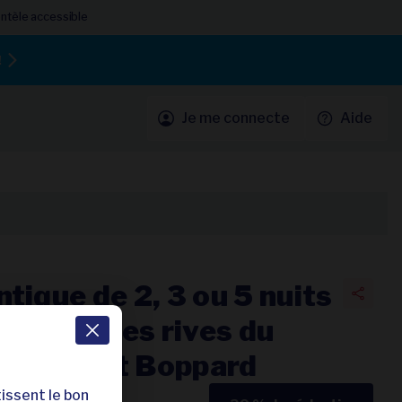
entèle accessible
!
Je me connecte
Aide
tique de 2, 3 ou 5 nuits
ion sur les rives du
 Rheinlust Boppard
issent le bon