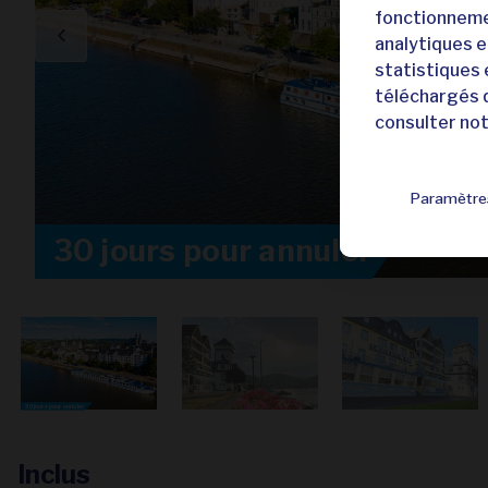
fonctionnemen
analytiques e
statistiques 
téléchargés q
consulter no
Paramètre
30 jours pour annuler
30 jours pour annuler
Inclus