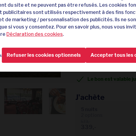
139,-
229,-
t du site et ne peuvent pas être refusés. Les cookies fon
t publicitaires sont utilisés respectivement à des fins fonc
Boppard, jolie ville s
et de marketing / personnalisation des publicités. Ils ne so
Nombreux sites tour
ue si vous y consentez. Pour en savoir plus, nous vous invi
tre
Déclaration des cookies
.
Hôtel donnant sur le
À seulement 20 km 
Refuser les cookies optionnels
Accepter tous les 
s
Séjour en demi-pen
30 jours pour change
Le bon est valable 
J'achète
5 nuits
2 options
573,-
339,-