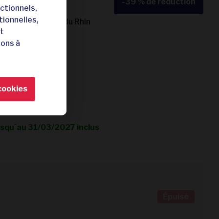
-39 %
de réduction
ctionnels,
tionnelles,
ituée sur les rives du Rhin
nt
istiques
tons à
 Rhin
de Coblence
cookies
sion
r d'avis
jusqu´au 31/03/2027 inclus
Épuisé