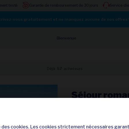
ment testé
Garantie de remboursement de 30 jours
Service cli
crivez-vous gratuitement et ne manquez aucune de nos offres 
Bienvenue
Déjà
57
acheteurs
Séjour roman
en demi-pens
Rhin - Hôtel
se des cookies. Les cookies strictement nécessaires garant